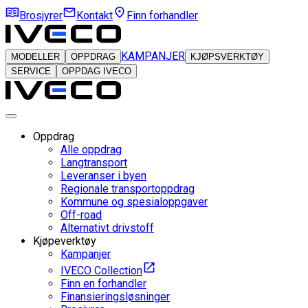
Brosjyrer
Kontakt
Finn forhandler
KAMPANJER
MODELLER
OPPDRAG
KJØPSVERKTØY
SERVICE
OPPDAG IVECO
Oppdrag
Alle oppdrag
Langtransport
Leveranser i byen
Regionale transportoppdrag
Kommune og spesialoppgaver
Off-road
Alternativt drivstoff
Kjøpeverktøy
Kampanjer
IVECO Collection
Finn en forhandler
Finansieringsløsninger