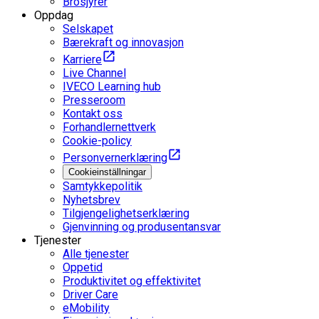
Brosjyrer
Oppdag
Selskapet
Bærekraft og innovasjon
Karriere
Live Channel
IVECO Learning hub
Presseroom
Kontakt oss
Forhandlernettverk
Cookie-policy
Personvernerklæring
Cookieinställningar
Samtykkepolitik
Nyhetsbrev
Tilgjengelighetserklæring
Gjenvinning og produsentansvar
Tjenester
Alle tjenester
Oppetid
Produktivitet og effektivitet
Driver Care
eMobility